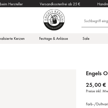
 beim Hersteller
Versandkostenfrei ab 25 €
Handm
alisierte Kerzen
Festtage & Anlässe
Sale
en
Outdoor Kerzen
Vitalisierend
Zubehör
DAHW Kerzen
otiv
en
Küche
Engels O
25,00 €
Preise inkl. M
Farb-/Duftvar