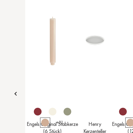
+
21
Engels Original Stabkerze
Henry
Engels Ori
(6 Stück)
Kerzenteller
(1