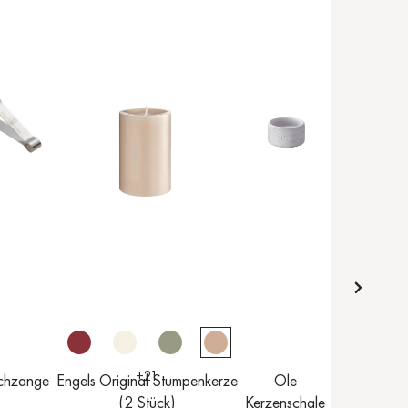
+
21
chzange
Engels Original Stumpenkerze
Ole
(2 Stück)
Kerzenschale