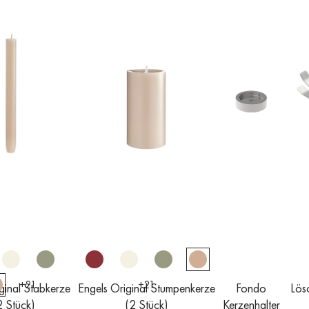
+
21
+
21
ginal Stabkerze
Engels Original Stumpenkerze
Fondo
Lös
2 Stück)
(2 Stück)
Kerzenhalter