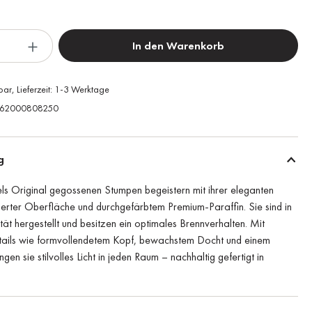
In den Warenkorb
bar, Lieferzeit: 1-3 Werktage
62000808250
g
ls Original gegossenen Stumpen begeistern mit ihrer eleganten
erter Oberfläche und durchgefärbtem Premium-Paraffin. Sie sind in
tät hergestellt und besitzen ein optimales Brennverhalten. Mit
etails wie formvollendetem Kopf, bewachstem Docht und einem
gen sie stilvolles Licht in jeden Raum – nachhaltig gefertigt in