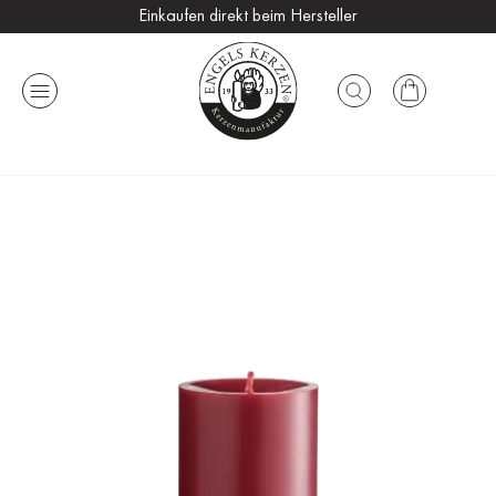
Einkaufen direkt beim Hersteller
Versandkostenfrei ab 25 €
Handmade in Germany