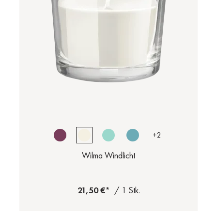
+
2
Wilma Windlicht
21,50 €*
/ 1 Stk.