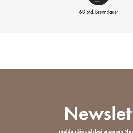
68 Std. Brenndauer
Newslet
melden Sie sich bei unserem Ne