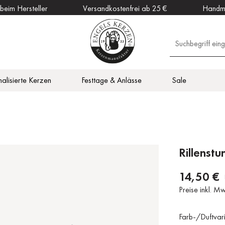
 beim Hersteller
Versandkostenfrei ab 25 €
Handm
alisierte Kerzen
Festtage & Anlässe
Sale
en
Outdoor Kerzen
Vitalisierend
Zubehör
DAHW Kerzen
otiv
en
Küche
Rillenst
14,50 €
Preise inkl. M
Farb-/Duftvar