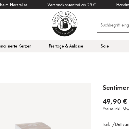
 beim Hersteller
Versandkostenfrei ab 25 €
Handm
onalisierte Kerzen
Festtage & Anlässe
Sale
en
Outdoor Kerzen
Vitalisierend
Zubehör
DAHW Kerzen
otiv
en
Küche
Sentimen
49,90 €
Preise inkl. M
Farb-/Duftvar