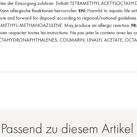
schriften der Entsorgung zuführen. Enthält TETRAMETHYL ACETYL
lergische Reaktionen hervorrufen.
EN:
Harmful to aquatic life wit
hold waste and forward for disposal according to regional/nationa
THYL-METHANOAZULENE. May produce an allergic reaction.
FR
 bien respecter toutes les instructions. Ne pas jeter le contenu avec le
 ACETYLOCTAHYDRONAPHTHALENES, COUMARIN, LINALYL ACETATE,
Passend zu diesem Artikel