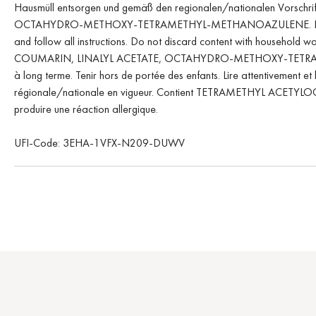
Hausmüll entsorgen und gemäß den regionalen/nationalen Vor
OCTAHYDRO-METHOXY-TETRAMETHYL-METHANOAZULENE. Kann al
and follow all instructions. Do not discard content with house
COUMARIN, LINALYL ACETATE, OCTAHYDRO-METHOXY-TETRAME
à long terme. Tenir hors de portée des enfants. Lire attentivement et
régionale/nationale en vigueur. Contient TETRAMETHYL
produire une réaction allergique.
UFI-Code: 3EHA-1VFX-N209-DUWV