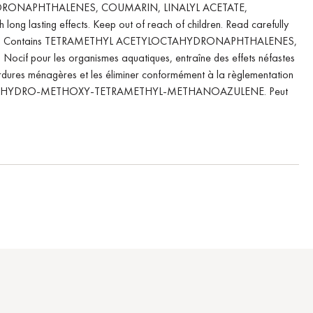
OCTAHYDRONAPHTHALENES, COUMARIN, LINALYL ACETATE,
h long lasting effects. Keep out of reach of children. Read carefully
l guidelines. Contains TETRAMETHYL ACETYLOCTAHYDRONAPHTHALENES,
:
Nocif pour les organismes aquatiques, entraîne des effets néfastes
s ordures ménagères et les éliminer conformément à la règlementation
 OCTAHYDRO-METHOXY-TETRAMETHYL-METHANOAZULENE. Peut