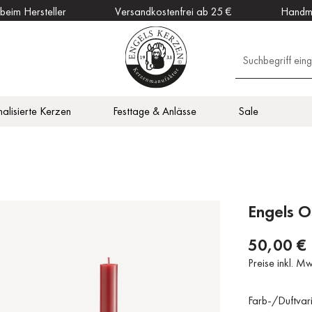
 beim Hersteller
Versandkostenfrei ab 25 €
Handm
alisierte Kerzen
Festtage & Anlässe
Sale
en
Outdoor Kerzen
Vitalisierend
Zubehör
DAHW Kerzen
otiv
en
Küche
Engels O
50,00 €
Preise inkl. M
Farb-/Duftvar