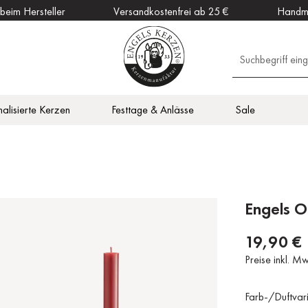
 beim Hersteller
Versandkostenfrei ab 25 €
Handm
alisierte Kerzen
Festtage & Anlässe
Sale
en
Outdoor Kerzen
Vitalisierend
Zubehör
DAHW Kerzen
otiv
en
Küche
Engels O
19,90 €
Preise inkl. M
Farb-/Duftvar