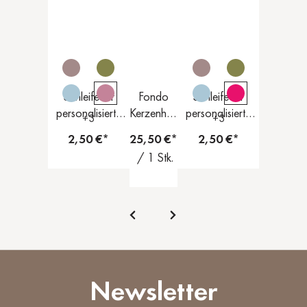
Schleife für
Fondo
Schleife für
personalisierte
Kerzenhalt
personalisierte
+
3
+
3
Kerzen
er
Kerzen
2,50 €*
25,50 €*
2,50 €*
/ 1 Stk.
Newsletter