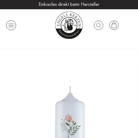
Einkaufen direkt beim Hersteller
Versandkostenfrei ab 25 €
Handmade in Germany