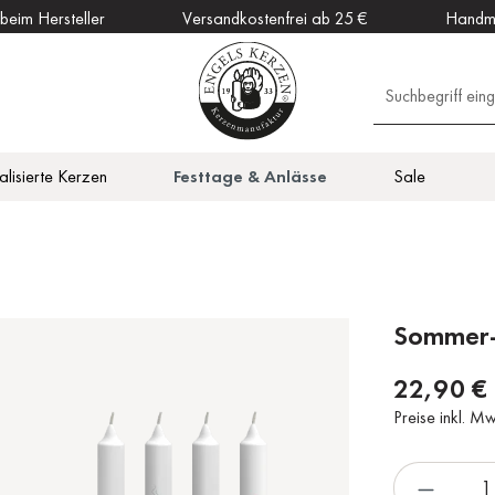
 beim Hersteller
Versandkostenfrei ab 25 €
Handm
alisierte Kerzen
Festtage & Anlässe
Sale
en
Outdoor Kerzen
Vitalisierend
Zubehör
DAHW Kerzen
otiv
en
Küche
Sommer-
22,90 €
Preise inkl. M