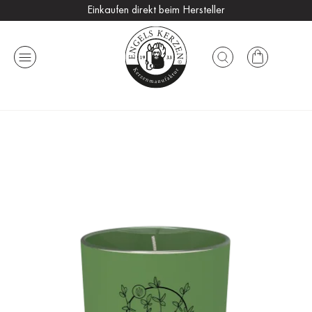
Einkaufen direkt beim Hersteller
Versandkostenfrei ab 25 €
Handmade in Germany