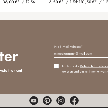
36,00 €*
/ 12 Stk.
3,50 €*
/ 1 Stk.
181,50 €*
/ 1 S
Ihre E-Mail-Adresse*
ter
Ich habe die
Datenschutzbestim
wsletter an!
gelesen und bin mit ihnen einvers