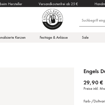
 beim Hersteller
Versandkostenfrei ab 25 €
Handm
onalisierte Kerzen
Festtage & Anlässe
Sale
en
Outdoor Kerzen
Vitalisierend
Zubehör
DAHW Kerzen
otiv
en
Küche
Engels D
29,90 €
Preise inkl. M
Farb-/Duftvar