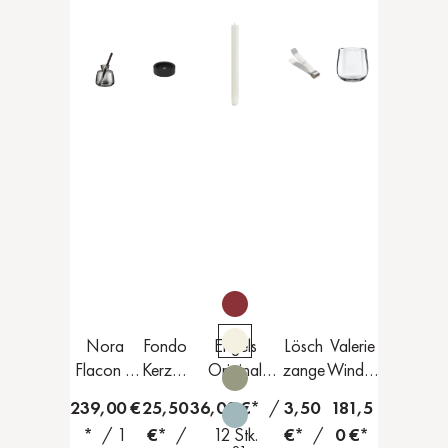
Nora
Fondo
Engels
Lösch
Valerie
Flacon &
Kerzen
Original
zange
Windlic
Weave -
halter
Stabkerze
ht
239,00 €
25,50
36,00 €*
/
3,50
181,5
Set
(12 Stück)
*
/ 1
€*
/
12 Stk.
€*
/
0 €*